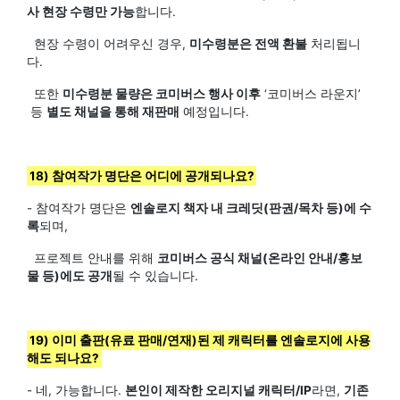
사 현장 수령만 가능
합니다.
현장 수령이 어려우신 경우,
미수령분은 전액 환불
처리됩니
다.
또한
미수령분 물량은 코미버스 행사 이후
‘코미버스 라운지’
등
별도 채널을 통해 재판매
예정입니다.
18) 참여작가 명단은 어디에 공개되나요?
- 참여작가 명단은
엔솔로지 책자 내 크레딧(판권/목차 등)에 수
록
되며,
프로젝트 안내를 위해
코미버스 공식 채널(온라인 안내/홍보
물 등)에도 공개
될 수 있습니다.
19) 이미 출판(유료 판매/연재)된 제 캐릭터를 엔솔로지에 사용
해도 되나요?
- 네, 가능합니다.
본인이 제작한 오리지널 캐릭터/IP
라면,
기존